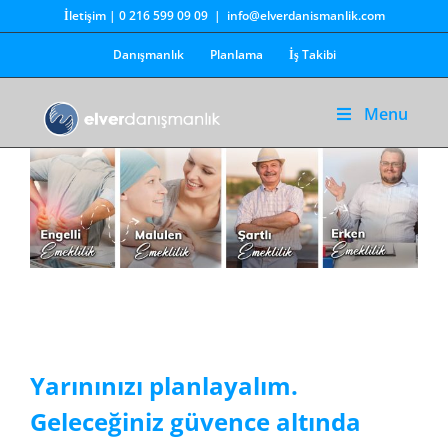
Skip
İletişim
|
0 216 599 09 09
|
info@elverdanismanlik.com
to
Danışmanlık
Planlama
İş Takibi
content
Menu
Yarınınızı planlayalım.
Geleceğiniz güvence altında